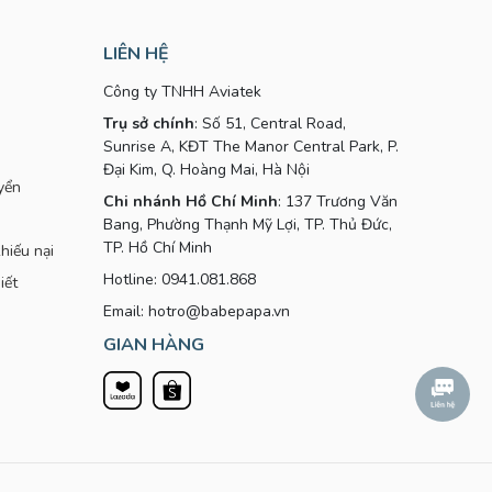
LIÊN HỆ
Công ty TNHH Aviatek
Trụ sở chính
: Số 51, Central Road,
Sunrise A, KĐT The Manor Central Park, P.
Đại Kim, Q. Hoàng Mai, Hà Nội
yển
Chi nhánh Hồ Chí Minh
: 137 Trương Văn
Bang, Phường Thạnh Mỹ Lợi, TP. Thủ Đức,
TP. Hồ Chí Minh
hiếu nại
Hotline: 0941.081.868
iết
Email: hotro@babepapa.vn
GIAN HÀNG