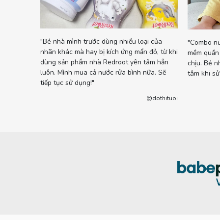
"Bé nhà mình trước dùng nhiều loại của
giặt sạch
"Combo nư
nhãn khác mà hay bị kích ứng mẩn đỏ, từ khi
nhẹ
mềm quần 
dùng sản phẩm nhà Redroot yên tâm hẳn
chịu. Bé n
luôn. Mình mua cả nước rửa bình nữa. Sẽ
tâm khi sử
huhuong25
tiếp tục sử dụng!"
@dothituoi