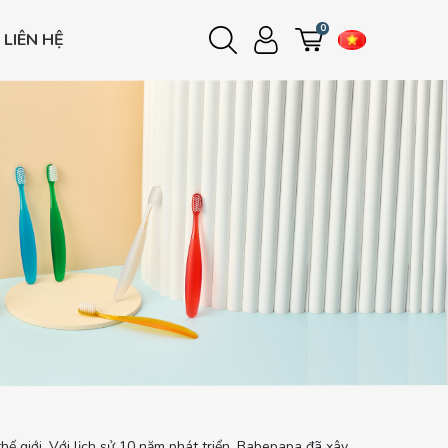
0
LIÊN HỆ
Đăng nhập
Đăng ký
e
e
e
 giới. Với lịch sử 10 năm phát triển, Babepapa đã xây