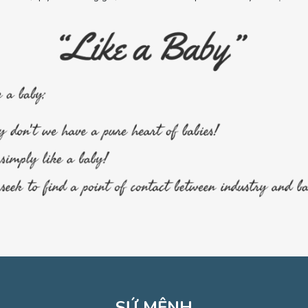
SỨ MỆNH