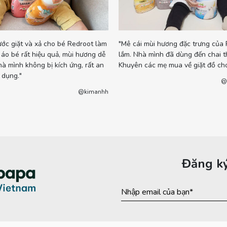
ớc giặt và xả cho bé Redroot làm
"Mê cái mùi hương đặc trưng của
áo bé rất hiệu quả, mùi hương dễ
lắm. Nhà mình đã dùng đến chai th
hà mình không bị kích ứng, rất an
Khuyên các mẹ mua về giặt đồ cho
 dụng."
@
@kimanhh
Đăng ký