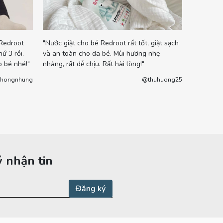
"Bé nhà m
 Redroot
"Nước giặt cho bé Redroot rất tốt, giặt sạch
nhãn khác
ứ 3 rồi.
và an toàn cho da bé. Mùi hương nhẹ
dùng sản
 bé nhé!"
nhàng, rất dễ chịu. Rất hài lòng!"
luôn. Mìn
hongnhung
@thuhuong25
tiếp tục s
 nhận tin