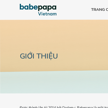
TRANG 
Bình PPSU All-in-one
Bình PPSU All-in-
Bình PPSU All-in-one
Bình PPSU All-in-
Bình PPSU All-in-one
Bình PPSU All-in-
GIỚI THIỆU
Được thành lập từ 2014 bởi Dodam-i, Babepapa là một tr