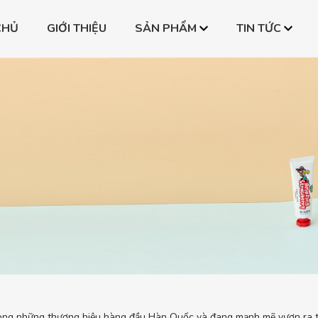
CHỦ
GIỚI THIỆU
SẢN PHẨM
TIN TỨC
one
Bình PPSU All-in-one
Bình PPSU All-in-on
one
Bình PPSU All-in-one
Bình PPSU All-in-on
one
Bình PPSU All-in-one
Bình PPSU All-in-on
ong những thương hiệu hàng đầu Hàn Quốc và đang mạnh mẽ vươn ra thế