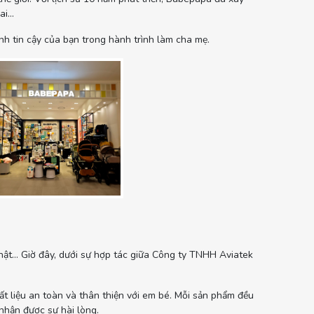
dai…
h tin cậy của bạn trong hành trình làm cha mẹ.
Nhật… Giờ đây, dưới sự hợp tác giữa Công ty TNHH Aviatek
t liệu an toàn và thân thiện với em bé. Mỗi sản phẩm đều
nhận được sự hài lòng.