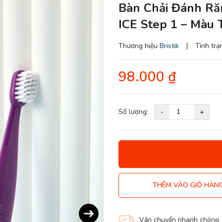
Bàn Chải Đánh Răn
ICE Step 1 – Màu 
Thương hiệu
Bristik
Tình trạ
98.000
₫
Số lượng:
-
+
THÊM VÀO GIỎ HÀN
Next
Vận chuyển nhanh chóng