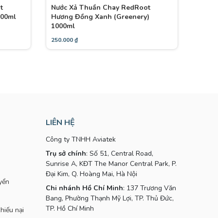
t
Nước Xả Thuần Chay RedRoot
000ml
Hương Đồng Xanh (Greenery)
1000ml
250.000
₫
LIÊN HỆ
Công ty TNHH Aviatek
Trụ sở chính
: Số 51, Central Road,
Sunrise A, KĐT The Manor Central Park, P.
Đại Kim, Q. Hoàng Mai, Hà Nội
yển
Chi nhánh Hồ Chí Minh
: 137 Trương Văn
Bang, Phường Thạnh Mỹ Lợi, TP. Thủ Đức,
TP. Hồ Chí Minh
hiếu nại