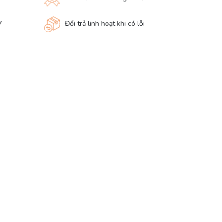
7
Đổi trả linh hoạt khi có lỗi