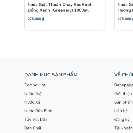
Nước Giặt Thuần Chay RedRoot
Nước G
Đồng Xanh (Greenery) 1000ml
Hương B
275.000
₫
275.000
DANH MỤC SẢN PHẨM
VỀ CHÚ
Combo Hot
Babepapa
Nước Giặt
Giới thiệu
Nước Xả
Sản phẩm
Nước Rửa Bình
Liên hệ
Tẩy Vết Bẩn
Đăng ký
Bàn Chải
Tài khoản