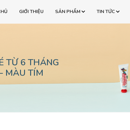
CHỦ
GIỚI THIỆU
SẢN PHẨM
TIN TỨC
one
Bình PPSU All-in-one
Bình PPSU All-in-on
one
Bình PPSU All-in-one
Bình PPSU All-in-on
one
Bình PPSU All-in-one
Bình PPSU All-in-on
É TỪ 6 THÁNG
 – MÀU TÍM