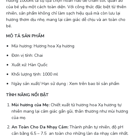
hương 1000ml là sự lựa chọn hoàn hảo để chăm sóc quần áo
của bé yêu một cách toàn diện. Với công thức đặc biệt từ thiên
nhiên, sản phẩm không chỉ làm sạch hiệu quả mà còn lưu lại
hương thơm dịu nhẹ, mang lại cảm giác dễ chịu và an toàn cho
bé.
MÔ TẢ SẢN PHẨM
Mùi hương: Hương hoa Xạ hương
Đơn vị tính: Chai
Xuất xứ: Hàn Quốc
Khối lượng tịnh: 1000 ml
Ngày sản xuất/ Hạn sử dụng : Xem trên bao bì sản phẩm
TÍNH NĂNG NỔI BẬT
Mùi hương của Mẹ:
Chiết xuất từ hương hoa Xạ hương tự
nhiên mang lại cảm giác gần gũi, thân thương như mùi hương
của mẹ.
An Toàn Cho Da Nhạy Cảm:
Thành phần tự nhiên, độ pH
cân bằng 6.5 – 7.5 an toàn cho những làn da nhạy cảm nhất.