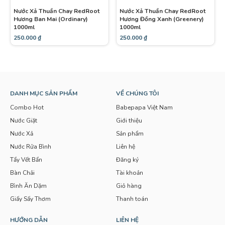
Nước Xả Thuần Chay RedRoot
Nước Xả Thuần Chay RedRoot
Hương Ban Mai (Ordinary)
Hương Đồng Xanh (Greenery)
1000ml
1000ml
250.000
₫
250.000
₫
DANH MỤC SẢN PHẨM
VỀ CHÚNG TÔI
Combo Hot
Babepapa Việt Nam
Nước Giặt
Giới thiệu
Nước Xả
Sản phẩm
Nước Rửa Bình
Liên hệ
Tẩy Vết Bẩn
Đăng ký
Bàn Chải
Tài khoản
Bình Ăn Dặm
Giỏ hàng
Giấy Sấy Thơm
Thanh toán
HƯỚNG DẪN
LIÊN HỆ