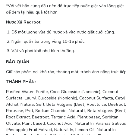
*Với vết bẩn cứng đầu nên đổ trực tiếp nước giặt vào lồng giặt
để đem lại hiệu quả tốt hơn.
Nước Xả Redroot:
Đổ một lượng vừa đủ nước xả vào nước giặt cuối cùng.
Ngâm quần áo trong vòng 10-15 phút.
Vắt và phơi khô như bình thường.
BẢO QUẢN :
Giữ sản phẩm nơi khô ráo, thoáng mát, tránh ánh nắng trực tiếp
THÀNH PHẦN:
Purified Water, Purifie, Coco Glucoside (Nonionic), Coconut
Surfacta, Lauryl Glucoside (Nonionic), Coconut Surfacta, Cetyl
Alchol, Natural Soft, Beta Vulgaris (Beet) Root Juice, Beetroot,
Protease, Prot, Sodium Chloride, Natural I, Beta Vulgaris (Beet)
Root Extract, Beetroot, Tartaric Acid, Plant basec, Sorbitan
Olivate, Plant based, Coconut Acid, Natural In, Ananas Sativus
(Pineapple) Fruit Extract, Natural In, Lemon Oil, Natural In,