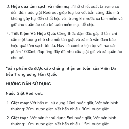
Hiệu quả làm sạch và mềm mại:
Nhờ chiết xuất Enzyme củ
dền đỏ, nước giặt Redroot giúp loại bỏ vết bẩn cứng đầu mà
không gây hại đến chất liệu vải, trong khi nước xả làm mềm và
giữ cho quần áo của bé luôn mềm mại, dễ chịu.
Tiết Kiệm Và Hiệu Quả:
Công thức đậm đặc gấp 3 lần, chỉ
cần một lượng nhỏ cho mỗi lần giặt và xả mà vẫn đảm bảo
hiệu quả làm sạch tối ưu. Nay có combo tiện lợi với hai sản
phẩm 1000ml, đáp ứng đầy đủ nhu cầu giặt giũ và xả quần áo
cho bé.
*Sản phẩm đã được cấp chứng nhận an toàn của Viện Da
liễu Trung ương Hàn Quốc
HƯỚNG DẪN SỬ DỤNG
Nước Giặt Redroot:
Giặt máy:
Vết bẩn ít : sử dụng 10ml nước giặt, Vết bẩn bình
thường: 20ml nước giặt, Vết bẩn nhiều: 30ml nước giặt
Giặt tay :
Vết bẩn ít : sử dụng 5ml nước giặt, Vết bẩn bình
thường: 10ml nước giặt, Vết bẩn nhiều: 15ml nước giặt