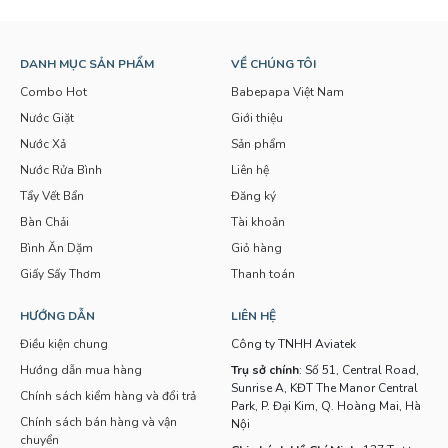
DANH MỤC SẢN PHẨM
VỀ CHÚNG TÔI
Combo Hot
Babepapa Việt Nam
Nước Giặt
Giới thiệu
Nước Xả
Sản phẩm
Nước Rửa Bình
Liên hệ
Tẩy Vết Bẩn
Đăng ký
Bàn Chải
Tài khoản
Bình Ăn Dặm
Giỏ hàng
Giấy Sấy Thơm
Thanh toán
HƯỚNG DẪN
LIÊN HỆ
Điều kiện chung
Công ty TNHH Aviatek
Hướng dẫn mua hàng
Trụ sở chính
: Số 51, Central Road,
Sunrise A, KĐT The Manor Central
Chính sách kiểm hàng và đổi trả
Park, P. Đại Kim, Q. Hoàng Mai, Hà
Chính sách bán hàng và vận
Nội
chuyển