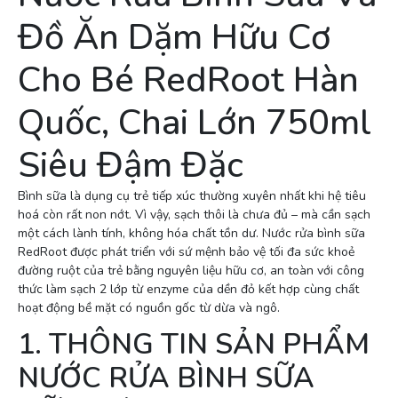
Đồ Ăn Dặm Hữu Cơ
Cho Bé RedRoot Hàn
Quốc, Chai Lớn 750ml
Siêu Đậm Đặc
Bình sữa là dụng cụ trẻ tiếp xúc thường xuyên nhất khi hệ tiêu
hoá còn rất non nớt. Vì vậy, sạch thôi là chưa đủ – mà cần sạch
một cách lành tính, không hóa chất tồn dư. Nước rửa bình sữa
RedRoot được phát triển với sứ mệnh bảo vệ tối đa sức khoẻ
đường ruột của trẻ bằng nguyên liệu hữu cơ, an toàn với công
thức làm sạch 2 lớp từ enzyme của dền đỏ kết hợp cùng chất
hoạt động bề mặt có nguồn gốc từ dừa và ngô.
1. THÔNG TIN SẢN PHẨM
NƯỚC RỬA BÌNH SỮA