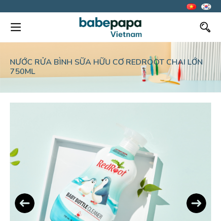
NƯỚC RỬA BÌNH SỮA HỮU CƠ REDROOT CHAI LỚN
750ML
Previous
Next