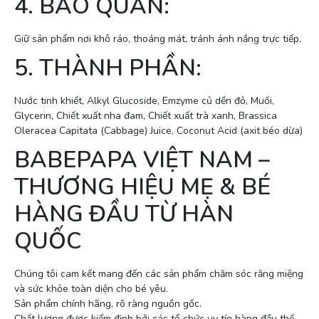
4. BẢO QUẢN:
Giữ sản phẩm nơi khô ráo, thoáng mát, tránh ánh nắng trực tiếp.
5. THÀNH PHẦN:
Nước tinh khiết, Alkyl Glucoside, Emzyme củ dền đỏ, Muối,
Glycerin, Chiết xuất nha đam, Chiết xuất trà xanh, Brassica
Oleracea Capitata (Cabbage) Juice, Coconut Acid (axit béo dừa)
BABEPAPA VIỆT NAM –
THƯƠNG HIỆU MẸ & BÉ
HÀNG ĐẦU TỪ HÀN
QUỐC
Chúng tôi cam kết mang đến các sản phẩm chăm sóc răng miệng
và sức khỏe toàn diện cho bé yêu.
Sản phẩm chính hãng, rõ ràng nguồn gốc.
Chất lượng được kiểm định bởi các tổ chức uy tín hàng đầu thế