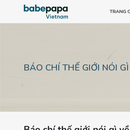
TRANG 
Bình PPSU All-in-one
Bình PPSU All-in-
Bình PPSU All-in-one
Bình PPSU All-in-
Bình PPSU All-in-one
Bình PPSU All-in-
BÁO CHÍ THẾ GIỚI NÓI GÌ
Báo chí thế giới nói gì v