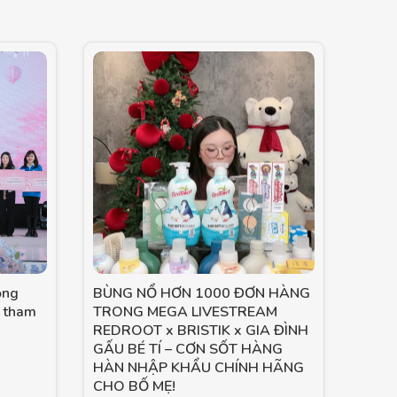
ọng
BÙNG NỔ HƠN 1000 ĐƠN HÀNG
 tham
TRONG MEGA LIVESTREAM
REDROOT x BRISTIK x GIA ĐÌNH
GẤU BÉ TÍ – CƠN SỐT HÀNG
HÀN NHẬP KHẨU CHÍNH HÃNG
CHO BỐ MẸ!