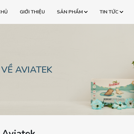
CHỦ
GIỚI THIỆU
SẢN PHẨM
TIN TỨC
one
Bình PPSU All-in-one
Bình PPSU All-in-on
one
Bình PPSU All-in-one
Bình PPSU All-in-on
one
Bình PPSU All-in-one
Bình PPSU All-in-on
 VỀ AVIATEK
ề Aviatek