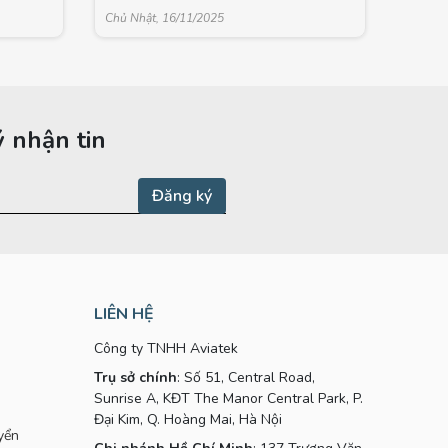
Chủ Nhật, 16/11/2025
 nhận tin
LIÊN HỆ
Công ty TNHH Aviatek
Trụ sở chính
: Số 51, Central Road,
Sunrise A, KĐT The Manor Central Park, P.
Đại Kim, Q. Hoàng Mai, Hà Nội
yển