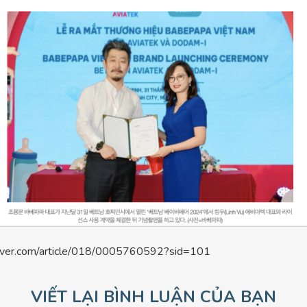
naver.com/article/018/0005760592?sid=101
VIẾT LẠI BÌNH LUẬN CỦA BẠN