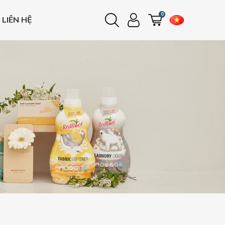
0
LIÊN HỆ
Đăng nhập
Đăng ký
e
e
e