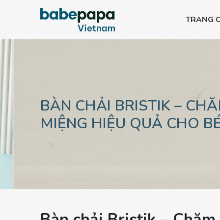
TRANG 
Bình PPSU All-in-one
Bình PPSU All-in-
Bình PPSU All-in-one
Bình PPSU All-in-
Bình PPSU All-in-one
Bình PPSU All-in-
BÀN CHẢI BRISTIK – CH
MIỆNG HIỆU QUẢ CHO BÉ
Bàn chải Bristik – Chăm