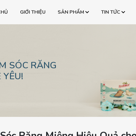
CHỦ
GIỚI THIỆU
SẢN PHẨM
TIN TỨC
one
Bình PPSU All-in-one
Bình PPSU All-in-on
one
Bình PPSU All-in-one
Bình PPSU All-in-on
one
Bình PPSU All-in-one
Bình PPSU All-in-on
ĂM SÓC RĂNG
 YÊU!
 Sóc Răng Miệng Hiệu Quả cho