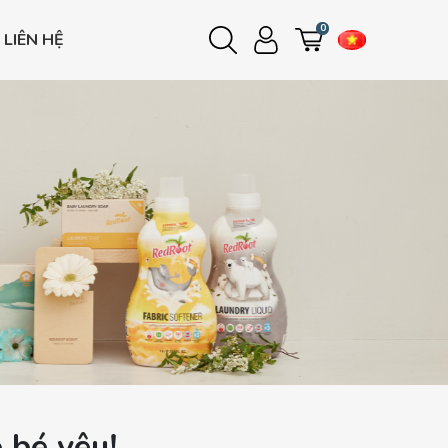
0
LIÊN HỆ
Đăng nhập
Đăng ký
e
e
e
 bé yêu!