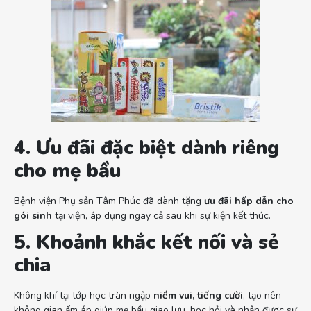
4. Ưu đãi đặc biệt dành riêng
cho mẹ bầu
Bệnh viện Phụ sản Tâm Phúc đã dành tặng
ưu đãi hấp dẫn cho
gói sinh
tại viện, áp dụng ngay cả sau khi sự kiện kết thúc.
5. Khoảnh khắc kết nối và sẻ
chia
Không khí tại lớp học tràn ngập
niềm vui, tiếng cười
, tạo nên
không gian ấm áp giúp mẹ bầu giao lưu, học hỏi và nhận được sự