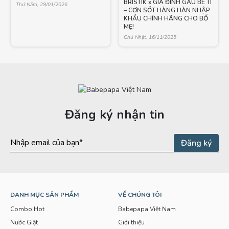
BRISTIK x GIA ĐÌNH GẤU BÉ TÍ
Thứ Năm, 29/01/2026
– CƠN SỐT HÀNG HÀN NHẬP
KHẨU CHÍNH HÃNG CHO BỐ
MẸ!
Chủ Nhật, 16/11/2025
Đăng ký nhận tin
DANH MỤC SẢN PHẨM
VỀ CHÚNG TÔI
Combo Hot
Babepapa Việt Nam
Nước Giặt
Giới thiệu