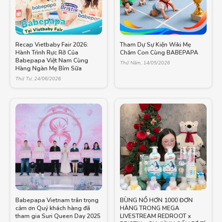
Recap Vietbaby Fair 2026:
Tham Dự Sự Kiện Wiki Mẹ
Hành Trình Rực Rỡ Của
Chăm Con Cùng BABEPAPA
Babepapa Việt Nam Cùng
Thứ Năm, 14/05/2026
Hàng Ngàn Mẹ Bỉm Sữa
Thứ Tư, 24/06/2026
Babepapa Vietnam trân trọng
BÙNG NỔ HƠN 1000 ĐƠN
cảm ơn Quý khách hàng đã
HÀNG TRONG MEGA
tham gia Suri Queen Day 2025
LIVESTREAM REDROOT x