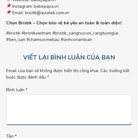
Instagram:
babepapa.vn
Email:
bristik@aviatek.com.vn
Chọn Bristik – Chọn bảo vệ bé yêu an toàn & toàn diện!
#bristik #bristikvietnam #bristik_sangnucuoi_rangtuonglai
#tien_san #chamsocmebau #sinhconantoan
VIẾT LẠI BÌNH LUẬN CỦA BẠN
Email của bạn sẽ không được hiển thị công khai.
Các trường bắt
buộc được đánh dấu
*
Bình luận
*
Tên
*