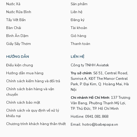
Nước Xả
Sản phẩm
Nước Rửa Bình
Liên hệ
Tẩy Vết Bẩn
Đăng ký
Bàn Chải
Tài khoản
Bình Ăn Dặm
Giỏ hàng
Giấy Sấy Thơm
Thanh toán
HƯỚNG DẪN
LIÊN HỆ
Điều kiện chung
Công ty TNHH Aviatek
Hướng dẫn mua hàng
Trụ sở chính
: Số 51, Central Road,
Sunrise A, KĐT The Manor Central
Chính sách kiểm hàng và đổi trả
Park, P. Đại Kim, Q. Hoàng Mai, Hà
Chính sách bán hàng và vận
Nội
chuyển
Chi nhánh Hồ Chí Minh
: 137 Trương
Chính sách bảo mật
Văn Bang, Phường Thạnh Mỹ Lợi,
TP. Thủ Đức, TP. Hồ Chí Minh
Chính sách và quy định về xử lý
khiếu nại
Hotline: 0941.081.868
Chương trình khách hàng thân thiết
Email: hotro@babepapa.vn