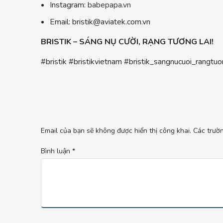
Instagram:
babepapa.vn
Email:
bristik@aviatek.com.vn
BRISTIK – SÁNG NỤ CƯỜI, RẠNG TƯƠNG LAI!
#bristik #bristikvietnam #bristik_sangnucuoi_rangt
Email của bạn sẽ không được hiển thị công khai.
Các trườ
Bình luận
*