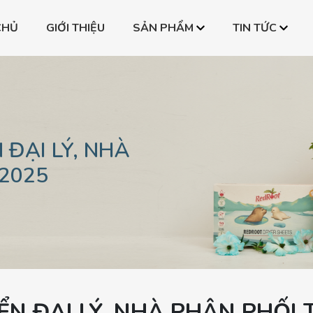
CHỦ
GIỚI THIỆU
SẢN PHẨM
TIN TỨC
one
Bình PPSU All-in-one
Bình PPSU All-in-on
one
Bình PPSU All-in-one
Bình PPSU All-in-on
one
Bình PPSU All-in-one
Bình PPSU All-in-on
 ĐẠI LÝ, NHÀ
2025
YỂN ĐẠI LÝ, NHÀ PHÂN PHỐI