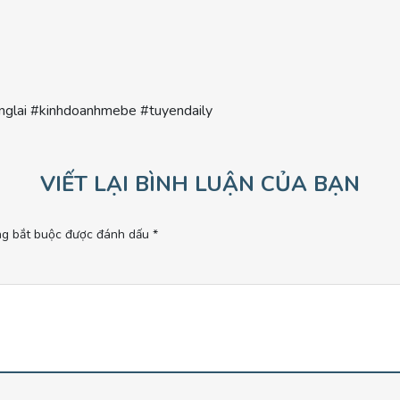
uonglai #kinhdoanhmebe #tuyendaily
VIẾT LẠI BÌNH LUẬN CỦA BẠN
ng bắt buộc được đánh dấu
*