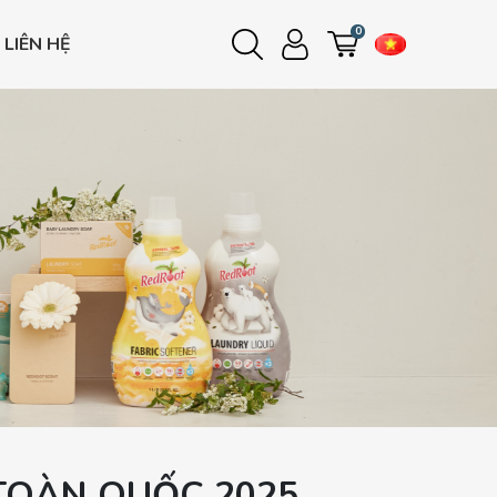
0
LIÊN HỆ
Đăng nhập
Đăng ký
e
e
e
 TOÀN QUỐC 2025