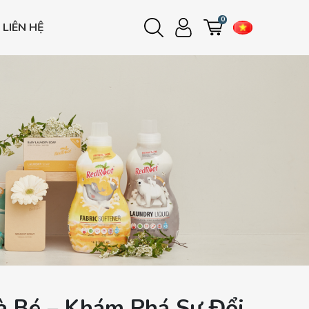
0
LIÊN HỆ
Đăng nhập
Đăng ký
e
e
e
 Bé – Khám Phá Sự Đổi