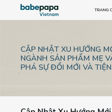
TRANG 
Bình PPSU All-in-one
Bình PPSU All-in-
Bình PPSU All-in-one
Bình PPSU All-in-
CẬP NHẬT XU HƯỚNG M
Bình PPSU All-in-one
Bình PPSU All-in-
NGÀNH SẢN PHẨM MẸ VÀ
PHÁ SỰ ĐỔI MỚI VÀ TIỆN
Cập Nhật Xu Hướng Mới