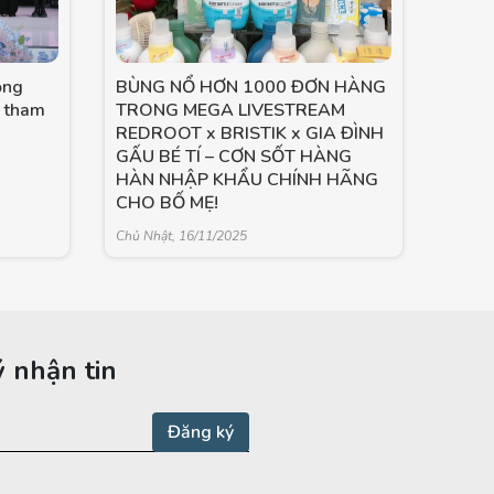
ọng
BÙNG NỔ HƠN 1000 ĐƠN HÀNG
 tham
TRONG MEGA LIVESTREAM
REDROOT x BRISTIK x GIA ĐÌNH
GẤU BÉ TÍ – CƠN SỐT HÀNG
HÀN NHẬP KHẨU CHÍNH HÃNG
CHO BỐ MẸ!
Chủ Nhật, 16/11/2025
 nhận tin