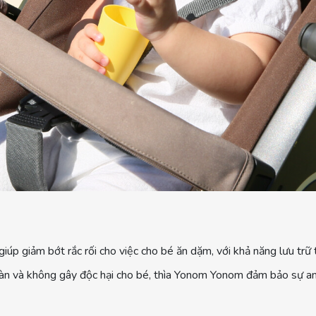
 giảm bớt rắc rối cho việc cho bé ăn dặm, với khả năng lưu trữ t
oàn và không gây độc hại cho bé, thìa Yonom Yonom đảm bảo sự an