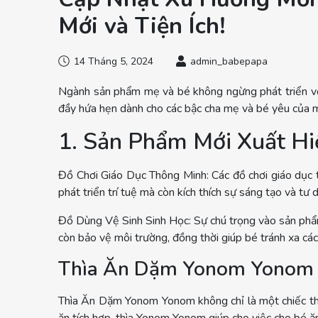
Mới và Tiện Ích!
14 Tháng 5, 2024
admin_babepapa
Ngành sản phẩm mẹ và bé không ngừng phát triển vớ
đầy hứa hẹn dành cho các bậc cha mẹ và bé yêu của m
1. Sản Phẩm Mới Xuất Hi
Đồ Chơi Giáo Dục Thông Minh: Các đồ chơi giáo dục
phát triển trí tuệ mà còn kích thích sự sáng tạo và tư 
Đồ Dùng Vệ Sinh Sinh Học: Sự chú trọng vào sản phẩm
còn bảo vệ môi trường, đồng thời giúp bé tránh xa các
Thìa Ăn Dặm Yonom Yonom –
Thìa Ăn Dặm Yonom Yonom không chỉ là một chiếc thì
ăn tích hợp, thìa Yonom Yonom giúp cho việc cho bé ă