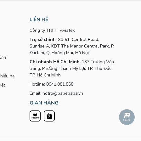
LIÊN HỆ
Công ty TNHH Aviatek
Trụ sở chính
: Số 51, Central Road,
Sunrise A, KĐT The Manor Central Park, P.
Đại Kim, Q. Hoàng Mai, Hà Nội
yển
Chi nhánh Hồ Chí Minh
: 137 Trương Văn
Bang, Phường Thạnh Mỹ Lợi, TP. Thủ Đức,
TP. Hồ Chí Minh
hiếu nại
Hotline: 0941.081.868
iết
Email: hotro@babepapa.vn
GIAN HÀNG