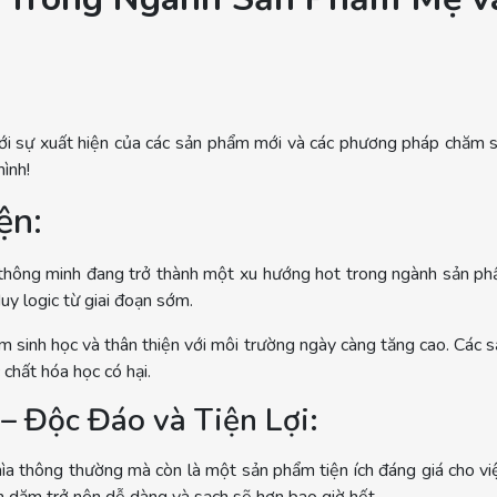
i sự xuất hiện của các sản phẩm mới và các phương pháp chăm s
ình!
ện:
 thông minh đang trở thành một xu hướng hot trong ngành sản p
duy logic từ giai đoạn sớm.
 sinh học và thân thiện với môi trường ngày càng tăng cao. Các s
 chất hóa học có hại.
 Độc Đáo và Tiện Lợi:
a thông thường mà còn là một sản phẩm tiện ích đáng giá cho việ
n dặm trở nên dễ dàng và sạch sẽ hơn bao giờ hết.