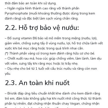
thời đảm bảo an toàn khi sử dụng.
– Ngăn ngừa hình thành cao răng với thành phần
Pyrophosphate (muối khoáng thường được dùng trong kem
đánh răng) và đặc biệt làm sạch vùng chân răng.
2.2. Hỗ trợ bảo vệ nướu:
– Bổ sung vitamin B6 bảo vệ mô mềm trong miệng (nướu, lợi),
giảm viêm, chống sưng tấy ở vùng nướu, lợi, hỗ trợ chữa lành vết
xước khi bé mọc răng hoặc trong quá trình nhai cắn.
(*) Thành phần vàng có trong kem đánh răng hữu cơ cho bé.
– Chiết xuất rau má, hoa cúc giúp chống viêm, làm lành, làm dịu
vết viêm, sưng tấy khi răng mọc hoặc bị trầy nhẹ.
– Dịu nhẹ cho bé từ 1 tuổi với cấu trúc nướu và răng còn non
yếu.
2.3. An toàn khi nuốt
– Bristik đáp ứng tiêu chuẩn khắt khe dành cho kem đánh răng
trẻ em, đảm bảo không gây hại khi nuốt nhờ công thức từ thành
phần tự nhiên, đạt chứng nhận thuần chay Vegan, chứng nhận