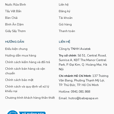
Nước Rửa Bình
Liên hệ
Tẩy Vết Bẩn
Đăng ký
Bàn Chải
Tài khoản
Bình Ăn Dặm
Giỏ hàng
Giấy Sấy Thơm
Thanh toán
HƯỚNG DẪN
LIÊN HỆ
Điều kiện chung
Công ty TNHH Aviatek
Hướng dẫn mua hàng
Trụ sở chính
: Số 51, Central Road,
Sunrise A, KĐT The Manor Central
Chính sách kiểm hàng và đổi trả
Park, P. Đại Kim, Q. Hoàng Mai, Hà
Chính sách bán hàng và vận
Nội
chuyển
Chi nhánh Hồ Chí Minh
: 137 Trương
Chính sách bảo mật
Văn Bang, Phường Thạnh Mỹ Lợi,
TP. Thủ Đức, TP. Hồ Chí Minh
Chính sách và quy định về xử lý
khiếu nại
Hotline: 0941.081.868
Chương trình khách hàng thân thiết
Email: hotro@babepapa.vn