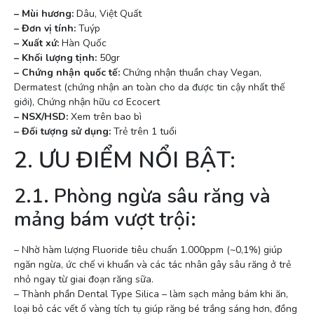
– Mùi hương:
Dâu, Việt Quất
– Đơn vị tính:
Tuýp
– Xuất xứ:
Hàn Quốc
– Khối lượng tịnh:
50gr
– Chứng nhận quốc tế:
Chứng nhận thuần chay Vegan,
Dermatest (chứng nhận an toàn cho da được tin cậy nhất thế
giới), Chứng nhận hữu cơ Ecocert
– NSX/HSD:
Xem trên bao bì
– Đối tượng sử dụng:
Trẻ trên 1 tuổi
2. ƯU ĐIỂM NỔI BẬT:
2.1. Phòng ngừa sâu răng và
mảng bám vượt trội:
– Nhờ hàm lượng Fluoride tiêu chuẩn 1.000ppm (~0,1%) giúp
ngăn ngừa, ức chế vi khuẩn và các tác nhân gây sâu răng ở trẻ
nhỏ ngay từ giai đoạn răng sữa.
– Thành phần Dental Type Silica – làm sạch mảng bám khi ăn,
loại bỏ các vết ố vàng tích tụ giúp răng bé trắng sáng hơn, đồng