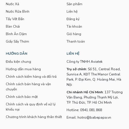
Nước Xả
Sản phẩm
Nước Rửa Bình
Liên hệ
Tẩy Vết Bẩn
Đăng ký
Bàn Chải
Tài khoản
Bình Ăn Dặm
Giỏ hàng
Giấy Sấy Thơm
Thanh toán
HƯỚNG DẪN
LIÊN HỆ
Điều kiện chung
Công ty TNHH Aviatek
Hướng dẫn mua hàng
Trụ sở chính
: Số 51, Central Road,
Sunrise A, KĐT The Manor Central
Chính sách kiểm hàng và đổi trả
Park, P. Đại Kim, Q. Hoàng Mai, Hà
Chính sách bán hàng và vận
Nội
chuyển
Chi nhánh Hồ Chí Minh
: 137 Trương
Chính sách bảo mật
Văn Bang, Phường Thạnh Mỹ Lợi,
TP. Thủ Đức, TP. Hồ Chí Minh
Chính sách và quy định về xử lý
khiếu nại
Hotline: 0941.081.868
Chương trình khách hàng thân thiết
Email: hotro@babepapa.vn