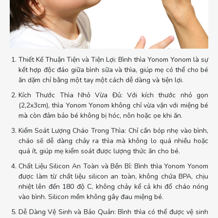
Thiết Kế Thuận Tiện và Tiện Lợi: Bình thìa Yonom Yonom là sự
kết hợp độc đáo giữa bình sữa và thìa, giúp mẹ có thể cho bé
ăn dặm chỉ bằng một tay một cách dễ dàng và tiện lợi.
Kích Thước Thìa Nhỏ Vừa Đủ: Với kích thước nhỏ gọn
(2,2x3cm), thìa Yonom Yonom không chỉ vừa vặn với miệng bé
mà còn đảm bảo bé không bị hóc, nôn hoặc ọe khi ăn.
Kiểm Soát Lượng Cháo Trong Thìa: Chỉ cần bóp nhẹ vào bình,
cháo sẽ dễ dàng chảy ra thìa mà không lo quá nhiều hoặc
quá ít, giúp mẹ kiểm soát được lượng thức ăn cho bé.
Chất Liệu Silicon An Toàn và Bền Bỉ: Bình thìa Yonom Yonom
được làm từ chất liệu silicon an toàn, không chứa BPA, chịu
nhiệt lên đến 180 độ C, không chảy kể cả khi đổ cháo nóng
vào bình. Silicon mềm không gây đau miệng bé.
Dễ Dàng Vệ Sinh và Bảo Quản: Bình thìa có thể được vệ sinh