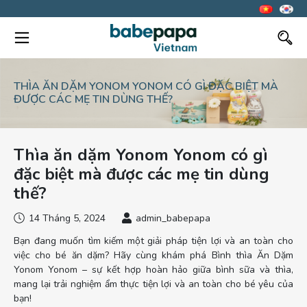
THÌA ĂN DẶM YONOM YONOM CÓ GÌ ĐẶC BIỆT MÀ
ĐƯỢC CÁC MẸ TIN DÙNG THẾ?
Thìa ăn dặm Yonom Yonom có gì
đặc biệt mà được các mẹ tin dùng
thế?
14 Tháng 5, 2024
admin_babepapa
Bạn đang muốn tìm kiếm một giải pháp tiện lợi và an toàn cho
việc cho bé ăn dặm? Hãy cùng khám phá Bình thìa Ăn Dặm
Yonom Yonom – sự kết hợp hoàn hảo giữa bình sữa và thìa,
mang lại trải nghiệm ẩm thực tiện lợi và an toàn cho bé yêu của
bạn!