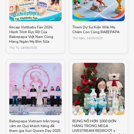
Recap Vietbaby Fair 2026:
Tham Dự Sự Kiện Wiki Mẹ
Hành Trình Rực Rỡ Của
Chăm Con Cùng BABEPAPA
Babepapa Việt Nam Cùng
Thứ Năm, 14/05/2026
Hàng Ngàn Mẹ Bỉm Sữa
Thứ Tư, 24/06/2026
Babepapa Vietnam trân trọng
BÙNG NỔ HƠN 1000 ĐƠN
cảm ơn Quý khách hàng đã
HÀNG TRONG MEGA
tham gia Suri Queen Day 2025
LIVESTREAM REDROOT x