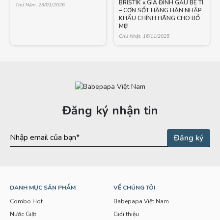
BRISTIK x GIA ĐÌNH GẤU BÉ TÍ
Thứ Năm, 29/01/2026
– CƠN SỐT HÀNG HÀN NHẬP
KHẨU CHÍNH HÃNG CHO BỐ
MẸ!
Chủ Nhật, 16/11/2025
Đăng ký nhận tin
DANH MỤC SẢN PHẨM
VỀ CHÚNG TÔI
Combo Hot
Babepapa Việt Nam
Nước Giặt
Giới thiệu