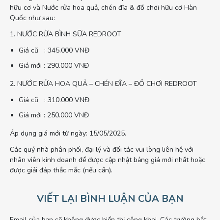
hữu cơ và Nước rửa hoa quả, chén đĩa & đồ chơi hữu cơ Hàn
Quốc như sau:
1. NƯỚC RỬA BÌNH SỮA REDROOT
Giá cũ : 345.000 VNĐ
Giá mới : 290.000 VNĐ
2. NƯỚC RỬA HOA QUẢ – CHÉN ĐĨA – ĐỒ CHƠI REDROOT
Giá cũ : 310.000 VNĐ
Giá mới : 250.000 VNĐ
Áp dụng giá mới từ ngày: 15/05/2025.
Các quý nhà phân phối, đại lý và đối tác vui lòng liên hệ với
nhân viên kinh doanh để được cập nhật bảng giá mới nhất hoặc
được giải đáp thắc mắc (nếu cần).
VIẾT LẠI BÌNH LUẬN CỦA BẠN
Email của bạn sẽ không được hiển thị công khai.
Các trường bắt