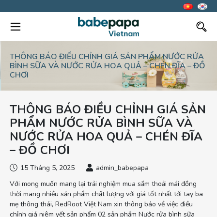
THÔNG BÁO ĐIỀU CHỈNH GIÁ SẢN PHẨM NƯỚC RỬA
BÌNH SỮA VÀ NƯỚC RỬA HOA QUẢ – CHÉN ĐĨA – ĐỒ
CHƠI
THÔNG BÁO ĐIỀU CHỈNH GIÁ SẢN
PHẨM NƯỚC RỬA BÌNH SỮA VÀ
NƯỚC RỬA HOA QUẢ – CHÉN ĐĨA
– ĐỒ CHƠI
15 Tháng 5, 2025
admin_babepapa
Với mong muốn mang lại trải nghiệm mua sắm thoải mái đồng
thời mang nhiều sản phẩm chất lượng với giá tốt nhất tới tay ba
mẹ thông thái, RedRoot Việt Nam xin thông báo về việc điều
chỉnh giá niêm yết sản phẩm 02 sản phẩm Nước rửa bình sữa