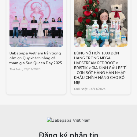
Babepapa Vietnam trân trọng
BÙNG NỔ HƠN 1000 ĐƠN
cảm ơn Quý khách hàng đã
HÀNG TRONG MEGA
tham gia Suri Queen Day 2025
LIVESTREAM REDROOT x
BRISTIK x GIA ĐÌNH GẤU BÉ TÍ
Thứ Năm, 29/01/2026
– CƠN SỐT HÀNG HÀN NHẬP
KHẨU CHÍNH HÃNG CHO BỐ
MẸ!
Chủ Nhật, 16/11/2025
Đăng ký nhận tin